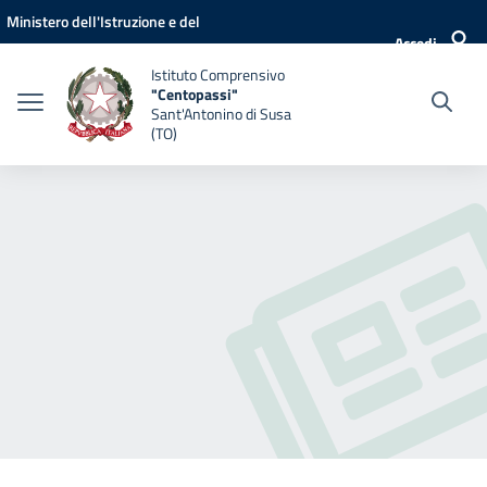
Vai ai contenuti
Vai al menu di navigazione
Vai al footer
Ministero dell'Istruzione e del
Accedi
Merito
Istituto Comprensivo
"Centopassi"
Sant'Antonino di Susa
(TO)