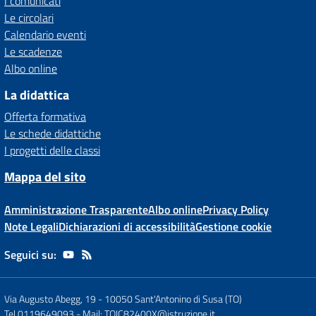
I comunicati
Le circolari
Calendario eventi
Le scadenze
Albo online
La didattica
Offerta formativa
Le schede didattiche
I progetti delle classi
Mappa del sito
Amministrazione Trasparente
Albo online
Privacy Policy
Note Legali
Dichiarazioni di accessibilità
Gestione cookie
Seguici su:
Via Augusto Abegg, 19
-
10050 Sant'Antonino di Susa (TO)
Tel 0119649093
- Mail:
TOIC82400X@istruzione.it