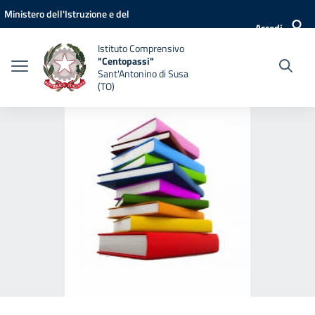
Vai ai contenuti
Vai al menu di navigazione
Vai al footer
Ministero dell'Istruzione e del
Accedi
Merito
Istituto Comprensivo
"Centopassi"
Sant'Antonino di Susa
(TO)