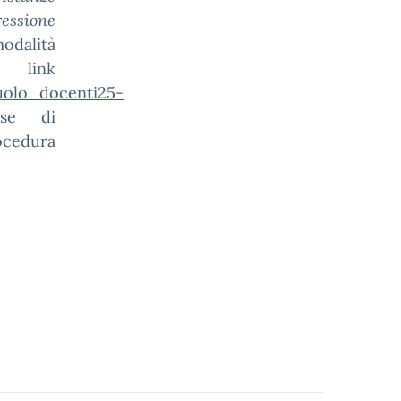
essione
odalità
l link
uolo_docenti25-
sse di
cedura