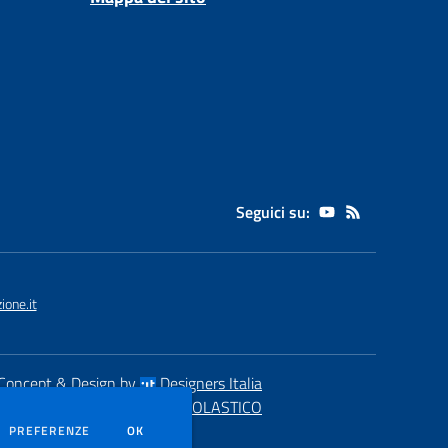
Seguici su:
one.it
Concept & Design by
Designers Italia
eb realizzato con CMS
SCUOLASTICO
DEI COOKIE
PREFERENZE
OK