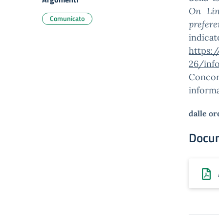
On Lin
Comunicato
prefere
indic
https:
26/inf
Conco
informa
dalle or
Docu