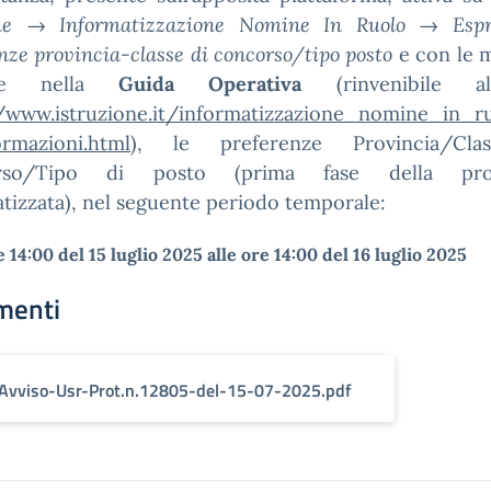
e → Informatizzazione Nomine In Ruolo → Espr
nze provincia-classe di concorso/tipo posto
e con le m
ate nella
Guida Operativa
(rinvenibile a
//www.istruzione.it/informatizzazione_nomine_in_r
ormazioni.html
), le preferenze Provincia/Cla
rso/Tipo di posto (prima fase della pro
tizzata), nel seguente periodo temporale:
e 14:00 del 15 luglio 2025 alle ore 14:00 del 16 luglio 2025
menti
Avviso-Usr-Prot.n.12805-del-15-07-2025.pdf