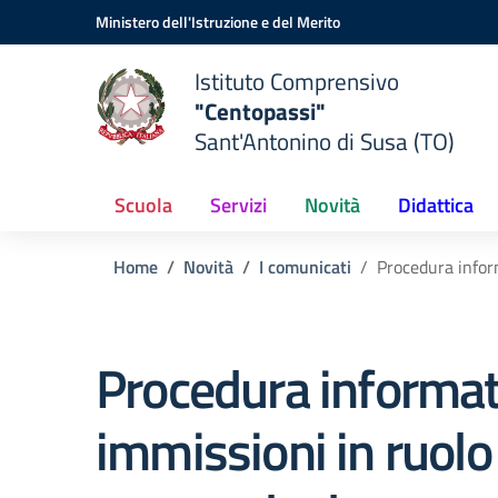
Vai ai contenuti
Vai al menu di navigazione
Vai al footer
Ministero dell'Istruzione e del Merito
Istituto Comprensivo
"Centopassi"
Sant'Antonino di Susa (TO)
Scuola
Servizi
Novità
Didattica
Home
Novità
I comunicati
Procedura infor
Procedura informat
immissioni in ruolo