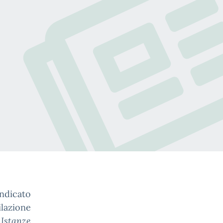
ndicato
ilazione
u
Istanze