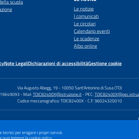
della scuola
Le notizie
azione
I comunicati
Le circolari
Calendario eventi
Le scadenze
Albo online
cy
Note Legali
Dichiarazioni di accessibilità
Gestione cookie
Via Augusto Abegg, 19
-
10050 Sant'Antonino di Susa (TO)
119649093
- Mail:
TOIC82400X@istruzione.it
- PEC:
TOIC82400X@pec.istruzi
Codice meccanografico: TOIC82400X
- C.F. 96024320010
Sito w
e tecnici per erogare i propri servizi.
i puoi leggere la
cookie policy
.