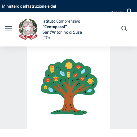
Vai ai contenuti
Vai al menu di navigazione
Vai al footer
Ministero dell'Istruzione e del
Accedi
Merito
Istituto Comprensivo
"Centopassi"
Sant'Antonino di Susa
(TO)