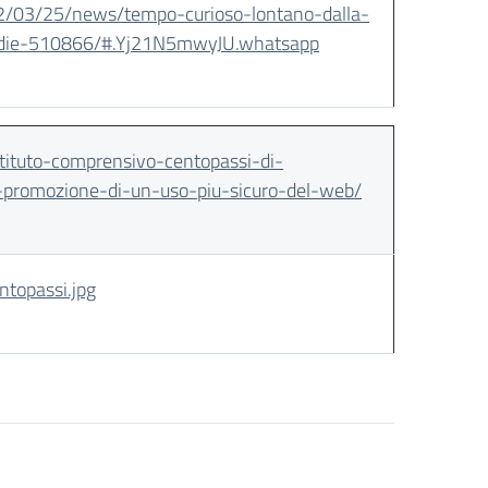
22/03/25/news/tempo-curioso-lontano-dalla-
medie-510866/#.Yj21N5mwyJU.whatsapp
ituto-comprensivo-centopassi-di-
-promozione-di-un-uso-piu-sicuro-del-web/
opassi.jpg