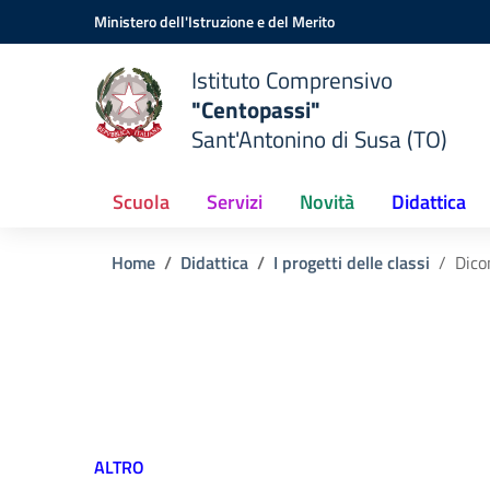
Vai ai contenuti
Vai al menu di navigazione
Vai al footer
Ministero dell'Istruzione e del Merito
Istituto Comprensivo
"Centopassi"
Sant'Antonino di Susa (TO)
Scuola
Servizi
Novità
Didattica
Home
Didattica
I progetti delle classi
Dicon
ALTRO