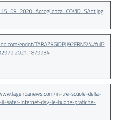
15_09_2020_Accoglienza_COVID_SAnt.jpg
line.com/eprint/TARAZ9GIDPJJ92FRNSV4/full?
432979.2021.1879934
/www.lagendanews.com/in-tre-scuole-della-
-il-safer-internet-day-le-buone-pratiche-