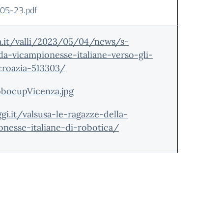
05-23.pdf
.it/valli/2023/05/04/news/s-
a-vicampionesse-italiane-verso-gli-
croazia-513303/
bocupVicenza.jpg
gi.it/valsusa-le-ragazze-della-
onesse-italiane-di-robotica/