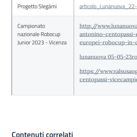
Progetto Slegàmi
articolo_Lunanuova_22-
Campionato
http://www.lunanuova
nazionale Robocup
antonino-centopassi-d
Junior 2023 - Vicenza
europei-robocup-in-
lunanuova 05-05-23ro
https://www.valsusaog
centopassi-vicecampi
Contenuti correlati