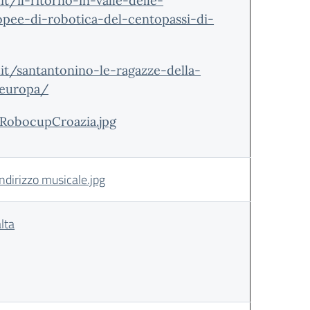
it/il-ritorno-in-valle-delle-
pee-di-robotica-del-centopassi-di-
.it/santantonino-le-ragazze-della-
-europa/
RobocupCroazia.jpg
irizzo musicale.jpg
lta