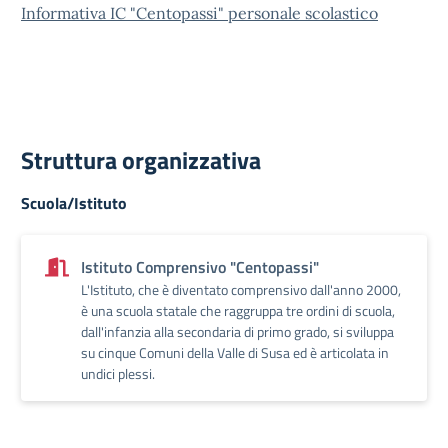
Informativa IC "Centopassi" personale scolastico
Struttura organizzativa
Scuola/Istituto
Istituto Comprensivo "Centopassi"
L'Istituto, che è diventato comprensivo dall'anno 2000,
è una scuola statale che raggruppa tre ordini di scuola,
dall'infanzia alla secondaria di primo grado, si sviluppa
su cinque Comuni della Valle di Susa ed è articolata in
undici plessi.