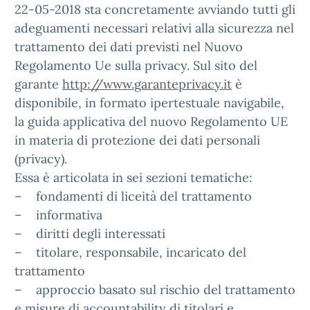
22-05-2018 sta concretamente avviando tutti gli
adeguamenti necessari relativi alla sicurezza nel
trattamento dei dati previsti nel Nuovo
Regolamento Ue sulla privacy. Sul sito del
garante
http://www.garanteprivacy.it
è
disponibile, in formato ipertestuale navigabile,
la guida applicativa del nuovo Regolamento UE
in materia di protezione dei dati personali
(privacy).
Essa è articolata in sei sezioni tematiche:
– fondamenti di liceità del trattamento
– informativa
– diritti degli interessati
– titolare, responsabile, incaricato del
trattamento
– approccio basato sul rischio del trattamento
e misure di accountability di titolari e