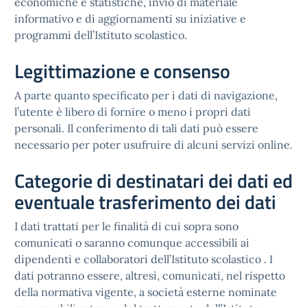
economiche e statistiche, invio di materiale
informativo e di aggiornamenti su iniziative e
programmi dell’Istituto scolastico.
Legittimazione e consenso
A parte quanto specificato per i dati di navigazione,
l’utente è libero di fornire o meno i propri dati
personali. Il conferimento di tali dati può essere
necessario per poter usufruire di alcuni servizi online.
Categorie di destinatari dei dati ed
eventuale trasferimento dei dati
I dati trattati per le finalità di cui sopra sono
comunicati o saranno comunque accessibili ai
dipendenti e collaboratori dell’Istituto scolastico . I
dati potranno essere, altresì, comunicati, nel rispetto
della normativa vigente, a società esterne nominate