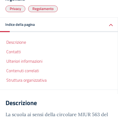
Privacy
Regolamento
Indice della pagina
Descrizione
Contatti
Ulteriori informazioni
Contenuti correlati
Struttura organizzativa
Descrizione
La scuola ai sensi della circolare MIUR 563 del