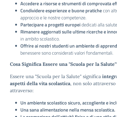
Accedere a risorse e strumenti di comprovata eff
Condividere esperienze e buone pratiche
con altr
approccio e le nostre competenze.
Partecipare a progetti europei
dedicati alla salut
Rimanere aggiornati sulle ultime ricerche e inno
in ambito scolastico.
Offrire ai nostri studenti un ambiente di appren
benessere sono considerati valori fondamentali.
Cosa Significa Essere una "Scuola per la Salute"
Essere una "Scuola per la Salute" significa
integr
aspetti della vita scolastica
, non solo attraverso
attraverso:
Un ambiente scolastico sicuro, accogliente e incl
Una sana alimentazione nella mensa scolastica.
La promozione dell'attività fisica e di uno stile di 