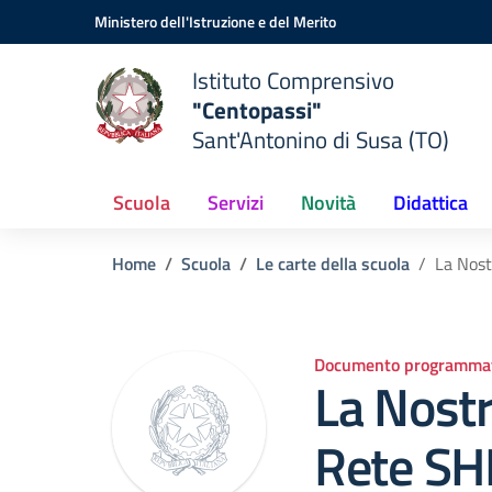
Vai ai contenuti
Vai al menu di navigazione
Vai al footer
Ministero dell'Istruzione e del Merito
Istituto Comprensivo
"Centopassi"
Sant'Antonino di Susa (TO)
Scuola
Servizi
Novità
Didattica
Home
Scuola
Le carte della scuola
La Nost
Documento programmat
La Nostr
Rete SH