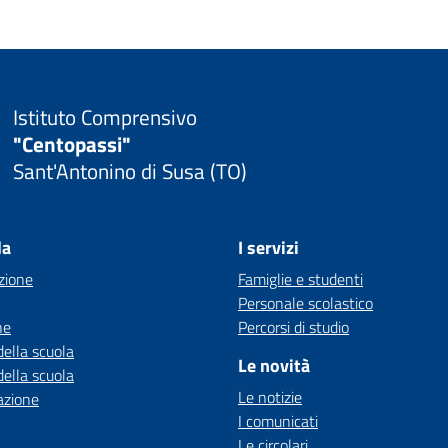
Istituto Comprensivo
"Centopassi"
Sant'Antonino di Susa (TO)
la
I servizi
zione
Famiglie e studenti
Personale scolastico
ne
Percorsi di studio
della scuola
Le novità
della scuola
Le notizie
azione
I comunicati
Le circolari