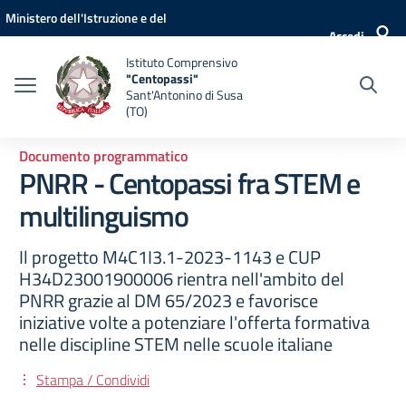
Vai ai contenuti
Vai al menu di navigazione
Vai al footer
Ministero dell'Istruzione e del
Accedi
Merito
Istituto Comprensivo
"Centopassi"
Sant'Antonino di Susa
(TO)
Documento programmatico
PNRR - Centopassi fra STEM e
multilinguismo
Il progetto M4C1I3.1-2023-1143 e CUP
H34D23001900006 rientra nell'ambito del
PNRR grazie al DM 65/2023 e favorisce
iniziative volte a potenziare l'offerta formativa
nelle discipline STEM nelle scuole italiane
Stampa / Condividi