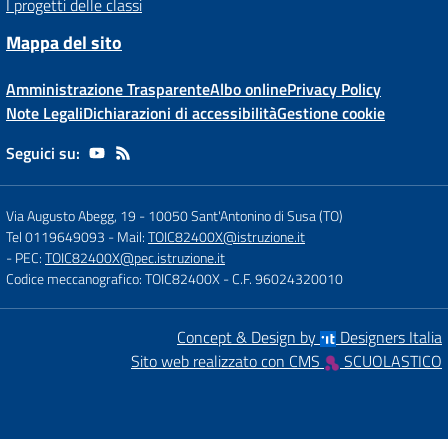
I progetti delle classi
Mappa del sito
Amministrazione Trasparente
Albo online
Privacy Policy
Note Legali
Dichiarazioni di accessibilità
Gestione cookie
Seguici su:
Via Augusto Abegg, 19
-
10050 Sant'Antonino di Susa (TO)
Tel 0119649093
- Mail:
TOIC82400X@istruzione.it
- PEC:
TOIC82400X@pec.istruzione.it
Codice meccanografico: TOIC82400X
- C.F. 96024320010
Concept & Design by
Designers Italia
Sito web realizzato con CMS
SCUOLASTICO