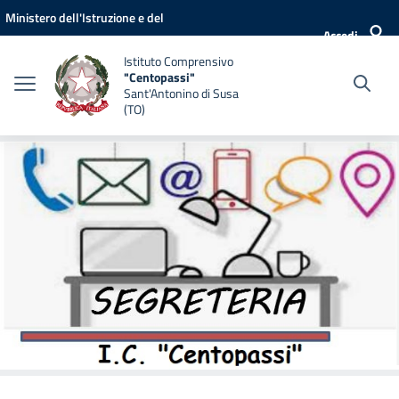
Vai ai contenuti
Vai al menu di navigazione
Vai al footer
Ministero dell'Istruzione e del
Accedi
Merito
Istituto Comprensivo
"Centopassi"
Sant'Antonino di Susa
(TO)