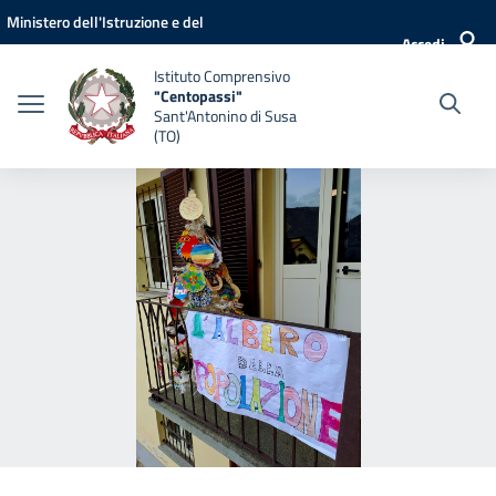
Vai ai contenuti
Vai al menu di navigazione
Vai al footer
Ministero dell'Istruzione e del
Accedi
Merito
Istituto Comprensivo
"Centopassi"
Sant'Antonino di Susa
(TO)