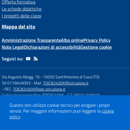
Offerta formativa
Le schede didattiche
I progetti delle classi
Mappa del sito
Amministrazione Trasparente
Albo online
Privacy Policy
Note Legali
Dichiarazioni di accessibilità
Gestione cookie
Seguici su:
Via Augusto Abegg, 19
-
10050 Sant'Antonino di Susa (TO)
Tel 0119649093
- Mail:
TOIC82400X@istruzione.it
- PEC:
TOIC82400X@pec.istruzione.it
Codice meccanografico: TOIC82400X
- C.F. 96024320010
Questo sito utilizza cookie tecnici per erogare i propri
servizi.
Per maggiori informazioni puoi leggere la
cookie
Concept & Design by
Designers Italia
policy
.
Sito web realizzato con CMS
SCUOLASTICO