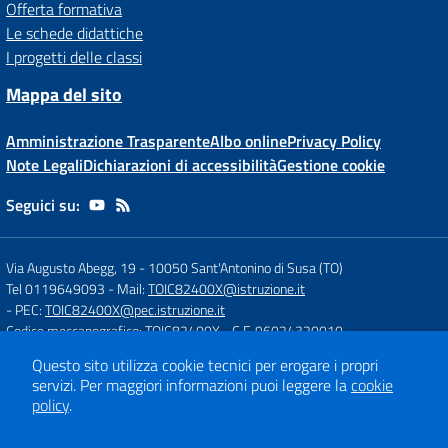
Offerta formativa
Le schede didattiche
I progetti delle classi
Mappa del sito
Amministrazione Trasparente
Albo online
Privacy Policy
Note Legali
Dichiarazioni di accessibilità
Gestione cookie
Seguici su:
Via Augusto Abegg, 19
-
10050 Sant'Antonino di Susa (TO)
Tel 0119649093
- Mail:
TOIC82400X@istruzione.it
- PEC:
TOIC82400X@pec.istruzione.it
Codice meccanografico: TOIC82400X
- C.F. 96024320010
Questo sito utilizza cookie tecnici per erogare i propri
servizi.
Per maggiori informazioni puoi leggere la
cookie
Concept & Design by
Designers Italia
policy
.
Sito web realizzato con CMS
SCUOLASTICO