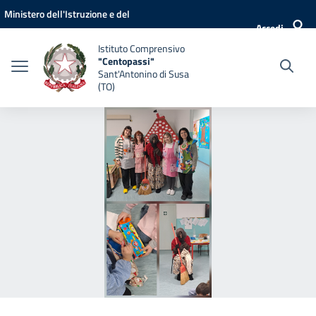
Vai ai contenuti
Vai al menu di navigazione
Vai al footer
Ministero dell'Istruzione e del
Accedi
Merito
Istituto Comprensivo
"Centopassi"
Sant'Antonino di Susa
(TO)