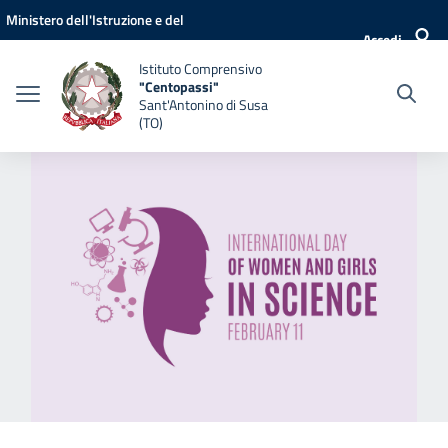
Vai ai contenuti
Vai al menu di navigazione
Vai al footer
Ministero dell'Istruzione e del
Accedi
Merito
Istituto Comprensivo
"Centopassi"
Sant'Antonino di Susa
(TO)