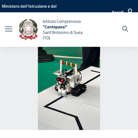
Vai ai contenuti
Vai al menu di navigazione
Vai al footer
Ministero dell'Istruzione e del
Accedi
Merito
Istituto Comprensivo
"Centopassi"
Sant'Antonino di Susa
(TO)