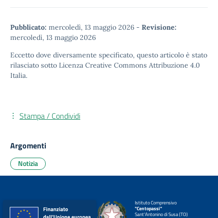
Pubblicato:
mercoledì, 13 maggio 2026
-
Revisione:
mercoledì, 13 maggio 2026
Eccetto dove diversamente specificato, questo articolo è stato
rilasciato sotto
Licenza Creative Commons Attribuzione 4.0
Italia.
Stampa / Condividi
Argomenti
Notizia
Istituto Comprensivo
"Centopassi"
Sant'Antonino di Susa (TO)