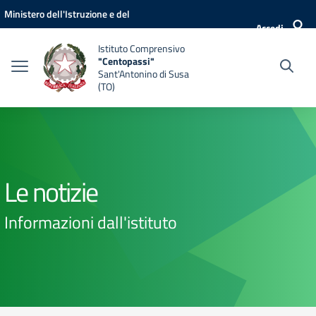
Vai ai contenuti
Vai al menu di navigazione
Vai al footer
Ministero dell'Istruzione e del
Accedi
Merito
Istituto Comprensivo
"Centopassi"
Sant'Antonino di Susa
(TO)
Le notizie
Informazioni dall'istituto