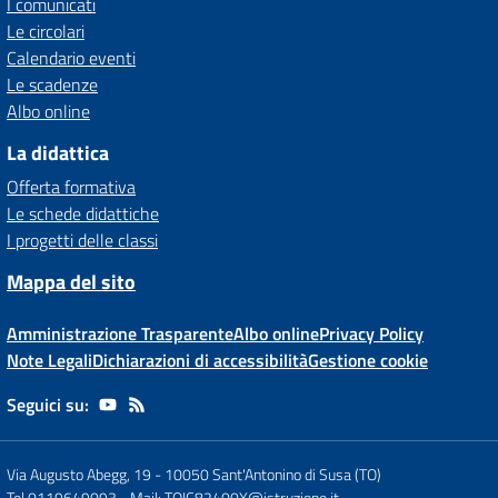
I comunicati
Le circolari
Calendario eventi
Le scadenze
Albo online
La didattica
Offerta formativa
Le schede didattiche
I progetti delle classi
Mappa del sito
Amministrazione Trasparente
Albo online
Privacy Policy
Note Legali
Dichiarazioni di accessibilità
Gestione cookie
Seguici su:
Via Augusto Abegg, 19
-
10050 Sant'Antonino di Susa (TO)
Tel 0119649093
- Mail:
TOIC82400X@istruzione.it