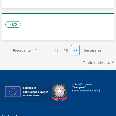
-1/0
Precedente
1
...
45
46
47
Successiva
Totale notizie: 419
Istituto Comprensivo
"Centopassi"
Sant'Antonino di Susa (TO)