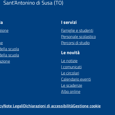
Sant'Antonino di Susa (TO)
la
I servizi
zione
Famiglie e studenti
Personale scolastico
ne
Percorsi di studio
della scuola
Le novità
della scuola
Le notizie
azione
I comunicati
Le circolari
Calendario eventi
Le scadenze
Albo online
cy
Note Legali
Dichiarazioni di accessibilità
Gestione cookie