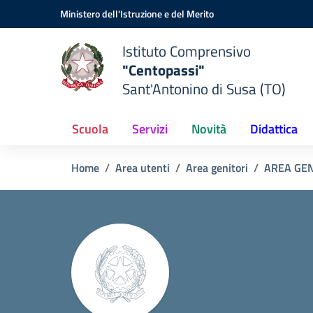
Vai ai contenuti
Vai al menu di navigazione
Vai al footer
Ministero dell'Istruzione e del Merito
Istituto Comprensivo
"Centopassi"
Sant'Antonino di Susa (TO)
Scuola
Servizi
Novità
Didattica
Home
Area utenti
Area genitori
AREA GE