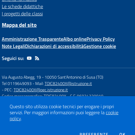
Le schede didattiche
I progetti delle classi
Mappa del sito
Amministrazione Trasparente
Albo online
Privacy Policy
Note Legali
Dichiarazioni di accessibilità
Gestione cookie
Seguici su:
Via Augusto Abegg, 19
-
10050 Sant'Antonino di Susa (TO)
Tel 0119649093
- Mail:
TOIC82400X@istruzione.it
- PEC:
TOIC82400X@pec.istruzione.it
Codice meccanografico: TOIC82400X
- C.F. 96024320010
Questo sito utilizza cookie tecnici per erogare i propri
servizi.
Per maggiori informazioni puoi leggere la
cookie
Concept & Design by
Designers Italia
policy
.
Sito web realizzato con CMS
SCUOLASTICO
DEI COOKIE
PREFERENZE
OK