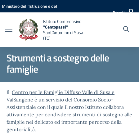
Vai ai contenuti
Vai al menu di navigazione
Vai al footer
Ministero dell'Istruzione e del
Accedi
Merito
Istituto Comprensivo
"Centopassi"
Sant'Antonino di Susa
(TO)
Strumenti a sostegno delle
famiglie
Il
Centro per le Famiglie Diffuso Valle di Susa e
ValSangone
è un servizio del Consorzio Socio-
Assistenziale con il quale il nostro Istituto collabora
attivamente per condivdere strumenti di sostegno alle
famiglie nel delicato ed importante percorso della
genitorialità.