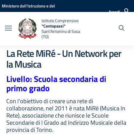
Vai ai contenuti
Vai al menu di navigazione
Vai al footer
Ministero dell'Istruzione e del
Accedi
Merito
Istituto Comprensivo
"Centopassi"
Sant'Antonino di Susa
(TO)
La Rete MiRé - Un Network per
la Musica
Livello: Scuola secondaria di
primo grado
Con l'obiettivo di creare una rete di
collaborazione, nel 2011 è nata MiRé (Musica In
Rete), associazione che riunisce le Scuole
Secondarie di I Grado ad Indirizzo Musicale della
provincia di Torino.