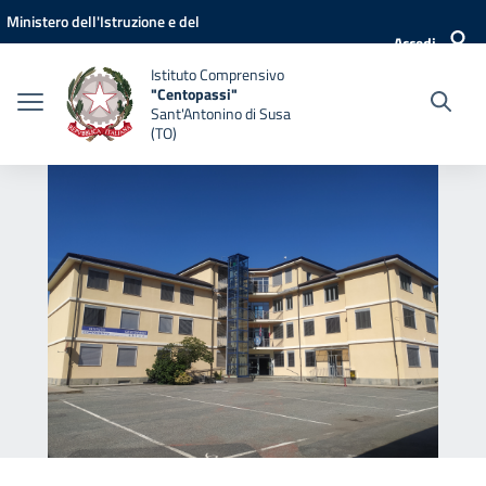
Vai ai contenuti
Vai al menu di navigazione
Vai al footer
Ministero dell'Istruzione e del
Accedi
Merito
Istituto Comprensivo
"Centopassi"
Sant'Antonino di Susa
(TO)