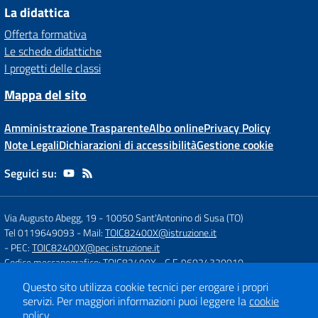
La didattica
Offerta formativa
Le schede didattiche
I progetti delle classi
Mappa del sito
Amministrazione Trasparente
Albo online
Privacy Policy
Note Legali
Dichiarazioni di accessibilità
Gestione cookie
Seguici su:
Via Augusto Abegg, 19
-
10050 Sant'Antonino di Susa (TO)
Tel 0119649093
- Mail:
TOIC82400X@istruzione.it
- PEC:
TOIC82400X@pec.istruzione.it
Codice meccanografico: TOIC82400X
- C.F. 96024320010
Questo sito utilizza cookie tecnici per erogare i propri
servizi.
Per maggiori informazioni puoi leggere la
cookie
Concept & Design by
Designers Italia
policy
.