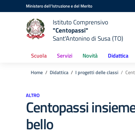
Vai ai contenuti
Vai al menu di navigazione
Vai al footer
Ministero dell'Istruzione e del Merito
Istituto Comprensivo
"Centopassi"
Sant'Antonino di Susa (TO)
Scuola
Servizi
Novità
Didattica
Home
Didattica
I progetti delle classi
Cent
ALTRO
Centopassi insieme,
bello