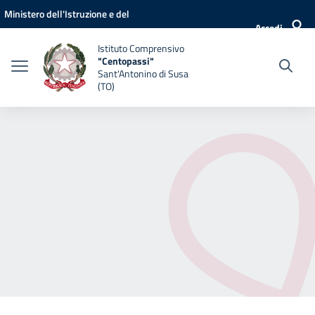
Vai ai contenuti
Vai al menu di navigazione
Vai al footer
Ministero dell'Istruzione e del
Accedi
Merito
Istituto Comprensivo
"Centopassi"
Sant'Antonino di Susa
(TO)