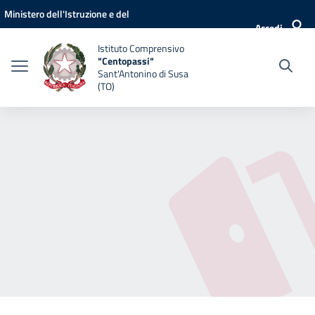
Vai ai contenuti
Vai al menu di navigazione
Vai al footer
Ministero dell'Istruzione e del
Accedi
Merito
Istituto Comprensivo
"Centopassi"
Sant'Antonino di Susa
(TO)