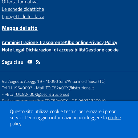
Offerta formativa
Le schede didattiche
I progetti delle classi
Mappa del sito
Amministrazione Trasparente
Albo online
Privacy Policy
Note Legali
Dichiarazioni di accessibilità
Gestione cookie
Seguici su:
Via Augusto Abegg, 19
-
10050 Sant'Antonino di Susa (TO)
Tel 0119649093
- Mail:
TOIC82400X@istruzione.it
- PEC:
TOIC82400X@pec.istruzione.it
Codice meccanografico: TOIC82400X
- C.F. 96024320010
Questo sito utilizza cookie tecnici per erogare i propri
servizi.
Per maggiori informazioni puoi leggere la
cookie
Concept & Design by
Designers Italia
policy
.
Sito web realizzato con CMS
SCUOLASTICO