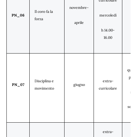
curricolare
novembre-
Il coro fa la
tut
PN_06
mercoledì
forza
cl
aprile
h 14.00-
16.00
cl
quint
prim
Disciplina e
extra-
PN_07
giugno
pri
movimento
curricolare
sec
de
seco
extra-