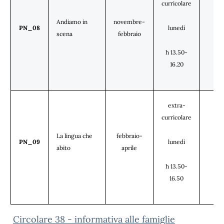
curricolare
Andiamo in
novembre-
tut
PN_08
lunedì
scena
febbraio
cl
h 13.50-
16.20
extra-
curricolare
La lingua che
febbraio-
tut
PN_09
lunedì
abito
aprile
cl
h 13.50-
16.50
Circolare 38 - informativa alle famiglie