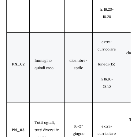
(tut
ples
h. 16.20-
18.20
extra-
curricolare
classi
Immagino
dicembre-
PN_02
lunedì (15)
quindi creo..
aprile
(tut
ples
h 16.10-
18.10
cla
quar
Tutti uguali,
16-27
extra-
qui
PN_03
tutti diversi, in
giugno
curricolare