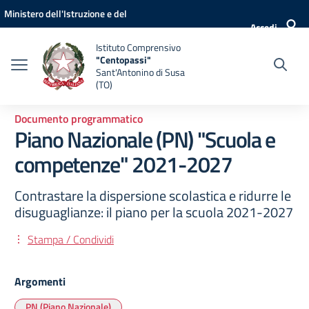
Vai ai contenuti
Vai al menu di navigazione
Vai al footer
Ministero dell'Istruzione e del
Accedi
Merito
Istituto Comprensivo
"Centopassi"
Sant'Antonino di Susa
(TO)
Documento programmatico
Piano Nazionale (PN) "Scuola e
competenze" 2021-2027
Contrastare la dispersione scolastica e ridurre le
disuguaglianze: il piano per la scuola 2021-2027
Stampa / Condividi
Argomenti
PN (Piano Nazionale)