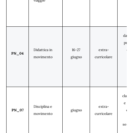
viaggio
(tut
ples
dalle 
prime
Didattica in
16-27
extra-
qua
PN_04
movimento
giugno
curricolare
(tut
ples
classi
e sec
Disciplina e
extra-
PN_07
giugno
e te
movimento
curricolare
del
secon