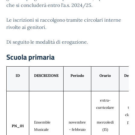
che si concluderà entro l'a.s. 2024/25.
Le iscrizioni si raccolgono tramite circolari interne
rivolte ai genitori.
Di seguito le modalità di erogazione.
Scuola primaria
ID
DESCRIZIONE
Periodo
Orario
Destin
extra-
curricolare
tutt
classi
prim
Ensemble
novembre
mercoledì
PN_01
Musicale
- febbraio
(15)