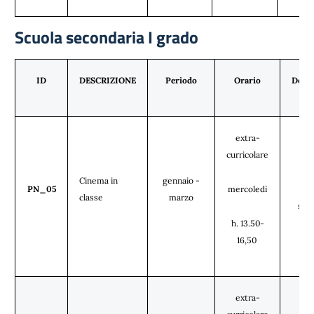
Scuola secondaria I grado
ID
DESCRIZIONE
Periodo
Orario
Desti
extra-
curricolare
cl
Cinema in
gennaio -
PN_05
mercoledì
pri
classe
marzo
sec
h. 13.50-
16,50
extra-