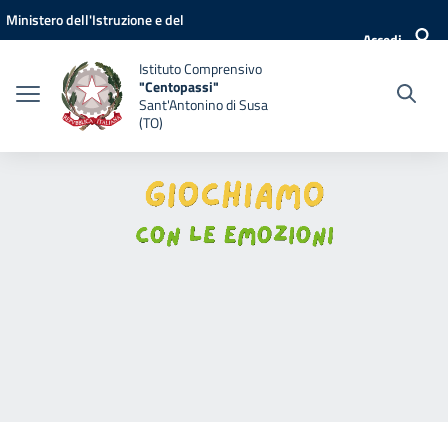
Vai ai contenuti
Vai al menu di navigazione
Vai al footer
Ministero dell'Istruzione e del
Accedi
Merito
Istituto Comprensivo
"Centopassi"
Sant'Antonino di Susa
(TO)