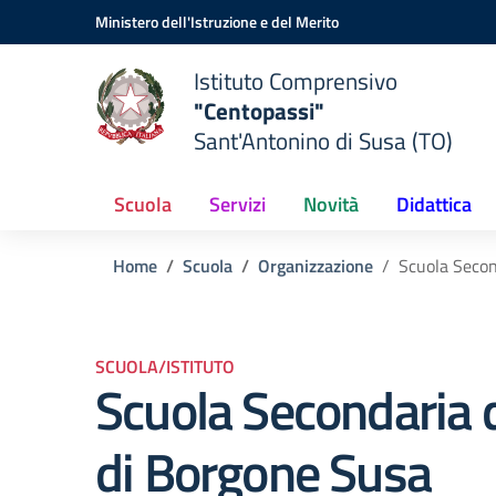
Vai ai contenuti
Vai al menu di navigazione
Vai al footer
Ministero dell'Istruzione e del Merito
Istituto Comprensivo
"Centopassi"
Sant'Antonino di Susa (TO)
Scuola
Servizi
Novità
Didattica
Home
Scuola
Organizzazione
Scuola Secon
SCUOLA/ISTITUTO
Scuola Secondaria d
di Borgone Susa