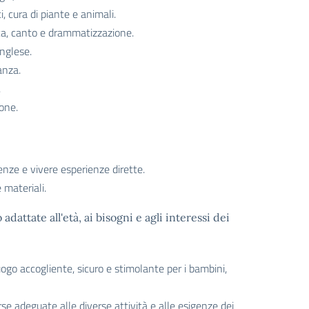
 cura di piante e animali.
ca, canto e drammatizzazione.
inglese.
anza.
.
one.
nze e vivere esperienze dirette.
 materiali.
dattate all'età, ai bisogni e agli interessi dei
uogo accogliente, sicuro e stimolante per i bambini,
rse adeguate alle diverse attività e alle esigenze dei