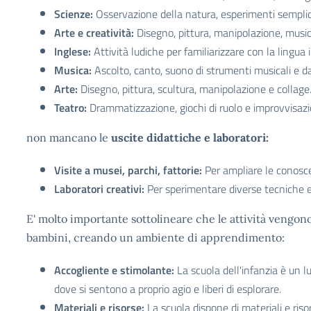
Scienze:
Osservazione della natura, esperimenti semplici,
Arte e creatività:
Disegno, pittura, manipolazione, musi
Inglese:
Attività ludiche per familiarizzare con la lingua 
Musica:
Ascolto, canto, suono di strumenti musicali e d
Arte:
Disegno, pittura, scultura, manipolazione e collage
Teatro:
Drammatizzazione, giochi di ruolo e improvvisazi
non mancano le
uscite didattiche e laboratori:
Visite a musei, parchi, fattorie:
Per ampliare le conosce
Laboratori creativi:
Per sperimentare diverse tecniche e
E' molto importante sottolineare che le attività vengono a
bambini, creando un ambiente di apprendimento:
Accogliente e stimolante:
La scuola dell'infanzia è un l
dove si sentono a proprio agio e liberi di esplorare.
Materiali e risorse:
La scuola dispone di materiali e riso