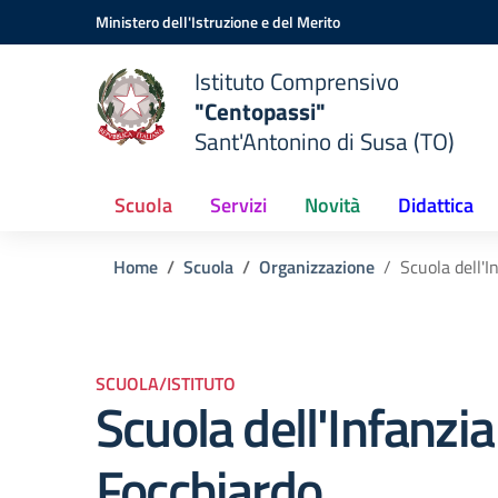
Vai ai contenuti
Vai al menu di navigazione
Vai al footer
Ministero dell'Istruzione e del Merito
Istituto Comprensivo
"Centopassi"
Sant'Antonino di Susa (TO)
Scuola
Servizi
Novità
Didattica
Home
Scuola
Organizzazione
Scuola dell'I
SCUOLA/ISTITUTO
Scuola dell'Infanzia 
Focchiardo