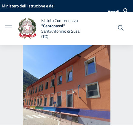
Vai ai contenuti
Vai al menu di navigazione
Vai al footer
Ministero dell'Istruzione e del
Accedi
Merito
Istituto Comprensivo
"Centopassi"
Sant'Antonino di Susa
(TO)