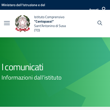
Vai ai contenuti
Vai al menu di navigazione
Vai al footer
Ministero dell'Istruzione e del
Accedi
Merito
Istituto Comprensivo
"Centopassi"
Sant'Antonino di Susa
(TO)
I comunicati
Informazioni dall'istituto