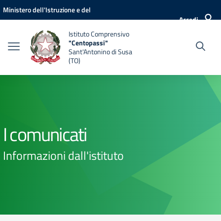
Vai ai contenuti
Vai al menu di navigazione
Vai al footer
Ministero dell'Istruzione e del
Accedi
Merito
Istituto Comprensivo
"Centopassi"
Sant'Antonino di Susa
(TO)
I comunicati
Informazioni dall'istituto