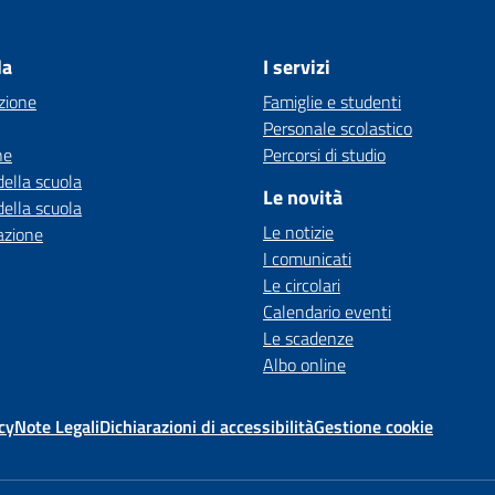
la
I servizi
zione
Famiglie e studenti
Personale scolastico
ne
Percorsi di studio
della scuola
Le novità
della scuola
Le notizie
azione
I comunicati
Le circolari
Calendario eventi
Le scadenze
Albo online
cy
Note Legali
Dichiarazioni di accessibilità
Gestione cookie