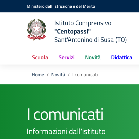
Vai ai contenuti
Vai al menu di navigazione
Vai al footer
Ministero dell'Istruzione e del Merito
Istituto Comprensivo
"Centopassi"
Sant'Antonino di Susa (TO)
Scuola
Servizi
Novità
Didattica
Home
Novità
I comunicati
I comunicati
Informazioni dall'istituto