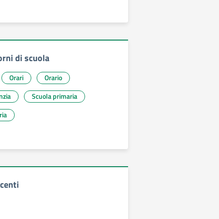
orni di scuola
Orari
Orario
nzia
Scuola primaria
ria
centi