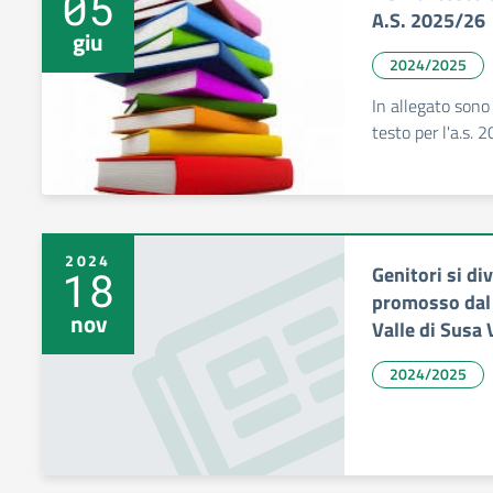
05
A.S. 2025/26
giu
2024/2025
In allegato sono p
testo per l'a.s. 
2024
Genitori si di
18
promosso dal 
nov
Valle di Susa
2024/2025