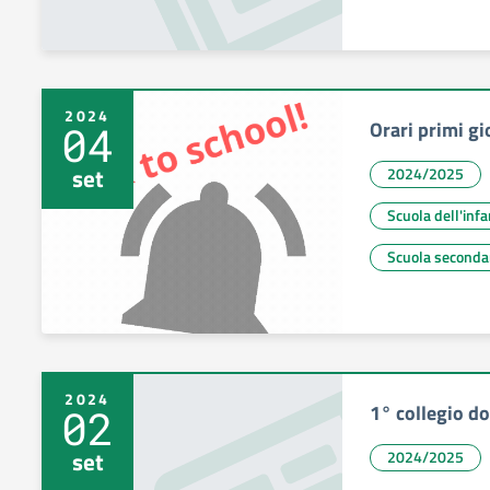
2024
Orari primi gi
04
set
2024/2025
Scuola dell'infa
Scuola seconda
2024
1° collegio do
02
set
2024/2025