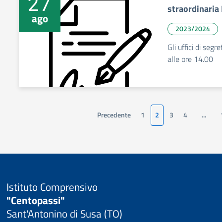
27
straordinaria
ago
2023/2024
Gli uffici di seg
alle ore 14.00
Precedente
1
2
3
4
...
Istituto Comprensivo
"Centopassi"
Sant'Antonino di Susa (TO)