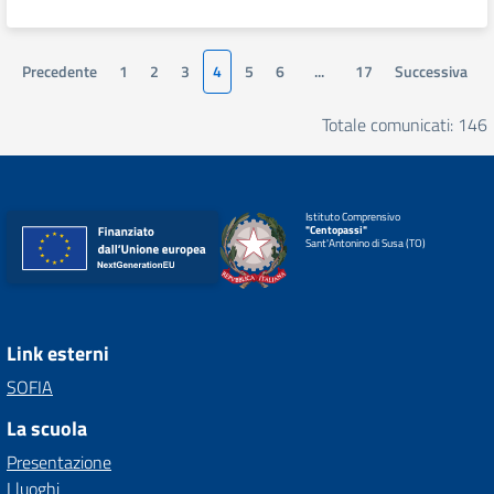
Precedente
1
2
3
4
5
6
...
17
Successiva
Totale comunicati: 146
Istituto Comprensivo
"Centopassi"
Sant'Antonino di Susa (TO)
Link esterni
SOFIA
La scuola
Presentazione
I luoghi