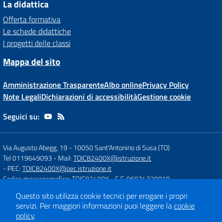
La didattica
Offerta formativa
Le schede didattiche
I progetti delle classi
Mappa del sito
Amministrazione Trasparente
Albo online
Privacy Policy
Note Legali
Dichiarazioni di accessibilità
Gestione cookie
Seguici su:
Via Augusto Abegg, 19
-
10050 Sant'Antonino di Susa (TO)
Tel 0119649093
- Mail:
TOIC82400X@istruzione.it
- PEC:
TOIC82400X@pec.istruzione.it
Codice meccanografico: TOIC82400X
- C.F. 96024320010
Questo sito utilizza cookie tecnici per erogare i propri
servizi.
Per maggiori informazioni puoi leggere la
cookie
Concept & Design by
Designers Italia
policy
.
Sito web realizzato con CMS
SCUOLASTICO