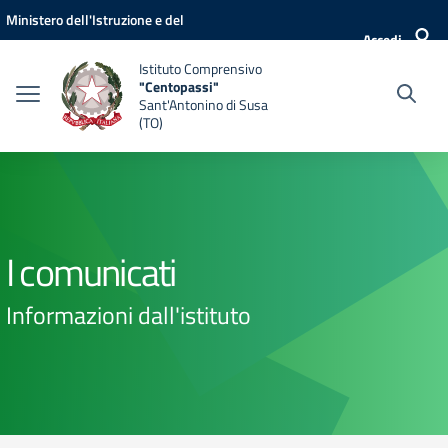
Vai ai contenuti
Vai al menu di navigazione
Vai al footer
Ministero dell'Istruzione e del
Accedi
Merito
Istituto Comprensivo
"Centopassi"
Sant'Antonino di Susa
(TO)
I comunicati
Informazioni dall'istituto