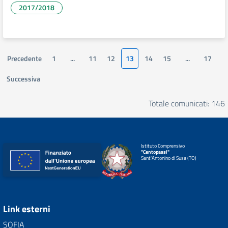
2017/2018
Precedente
1
...
11
12
13
14
15
...
17
Successiva
Totale comunicati: 146
Istituto Comprensivo
"Centopassi"
Sant'Antonino di Susa (TO)
Link esterni
SOFIA