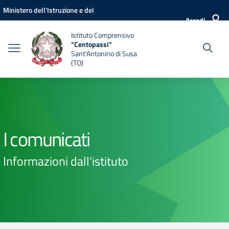
Vai ai contenuti
Vai al menu di navigazione
Vai al footer
Ministero dell'Istruzione e del
Accedi
Merito
Istituto Comprensivo
"Centopassi"
Sant'Antonino di Susa
(TO)
I comunicati
Informazioni dall'istituto